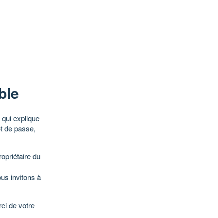
ble
qui explique
ot de passe,
opriétaire du
ous invitons à
ci de votre