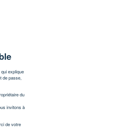
ble
qui explique
ot de passe,
opriétaire du
ous invitons à
ci de votre