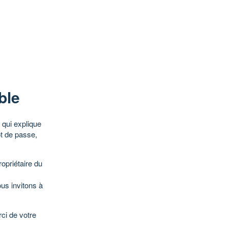
ble
qui explique
ot de passe,
opriétaire du
ous invitons à
ci de votre