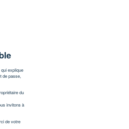
ble
qui explique
ot de passe,
opriétaire du
ous invitons à
ci de votre