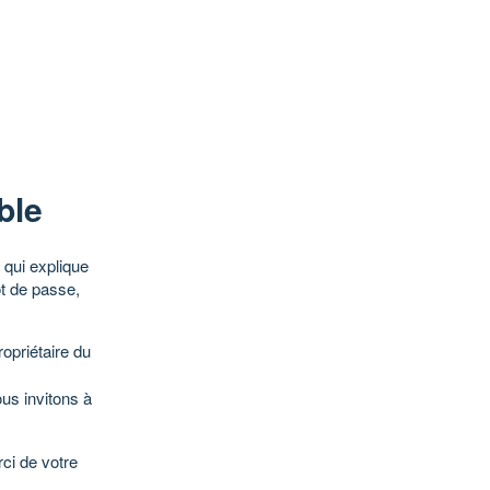
ble
qui explique
ot de passe,
opriétaire du
ous invitons à
ci de votre