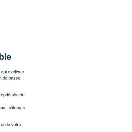
ble
qui explique
ot de passe,
opriétaire du
ous invitons à
ci de votre