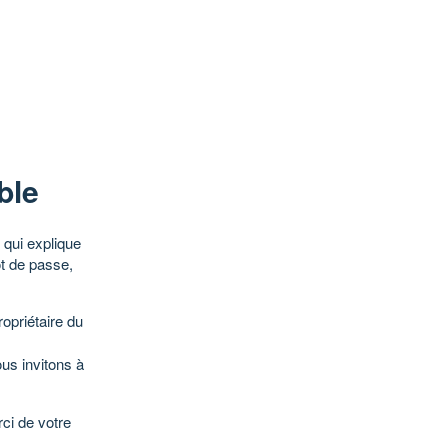
ble
qui explique
ot de passe,
opriétaire du
ous invitons à
ci de votre