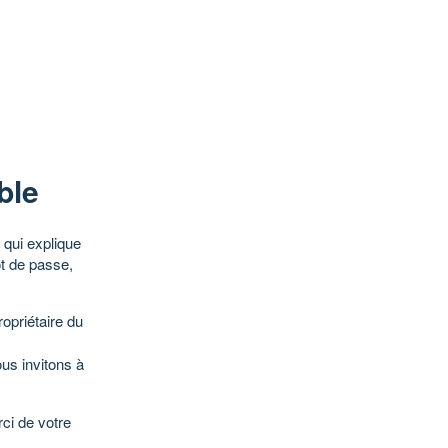
ble
qui explique
ot de passe,
opriétaire du
ous invitons à
ci de votre